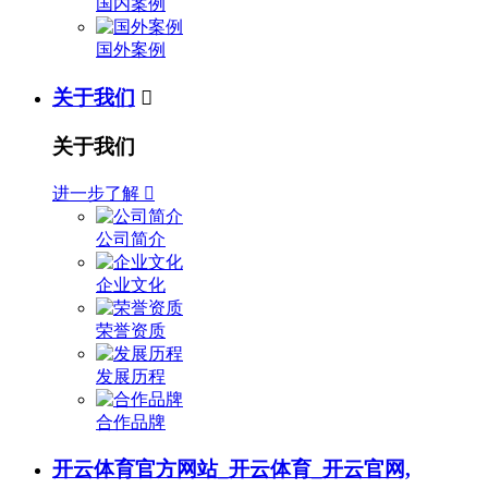
国内案例
国外案例
关于我们

关于我们
进一步了解

公司简介
企业文化
荣誉资质
发展历程
合作品牌
开云体育官方网站_开云体育_开云官网,