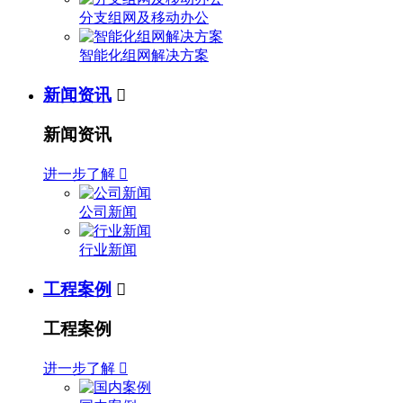
分支组网及移动办公
智能化组网解决方案
新闻资讯

新闻资讯
进一步了解

公司新闻
行业新闻
工程案例

工程案例
进一步了解
