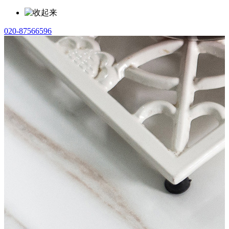
020-87566596