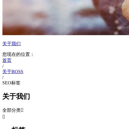
关于我们
您现在的位置：
首页
/
关于BOSS
/
SEO标签
关于我们
全部分类

