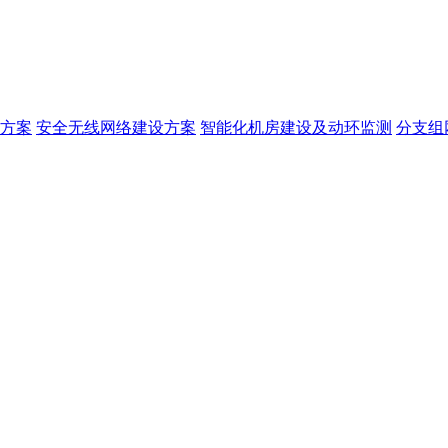
方案
安全无线网络建设方案
智能化机房建设及动环监测
分支组