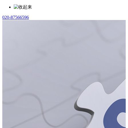
020-87566596