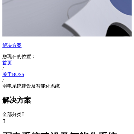
解决方案
您现在的位置：
首页
/
关于BOSS
/
弱电系统建设及智能化系统
解决方案
全部分类

