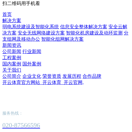
扫二维码用手机看
首页
解决方案
弱电系统建设及智能化系统
信息安全整体解决方案
安全云解
决方案
安全无线网络建设方案
智能化机房建设及动环监测
分
支组网及移动办公
智能化组网解决方案
新闻资讯
公司新闻
行业新闻
工程案例
国内案例
国外案例
关于我们
公司简介
企业文化
荣誉资质
发展历程
合作品牌
开云体育官方网站_开云体育_开云官网,
开云体育官方网站_开云体育_开云官网,
服务热线：
020-87566596